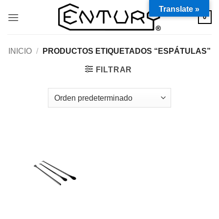
Saltar
Translate »
0
al
contenido
INICIO
/
PRODUCTOS ETIQUETADOS “ESPÁTULAS”
FILTRAR