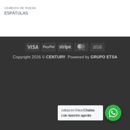
CAMBIOS DE RUEDA
ESPÁTULAS
Visa
PayPal
Stripe
MasterCard
Cash
On
Copyright 2026 ©
CENTURY
. Powered by
GRUPO ETSA
Delivery
cotiza en línea
Chatea
con nuestro agente