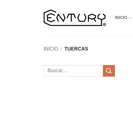
Saltar
al
INICIO
contenido
INICIO
/
TUERCAS