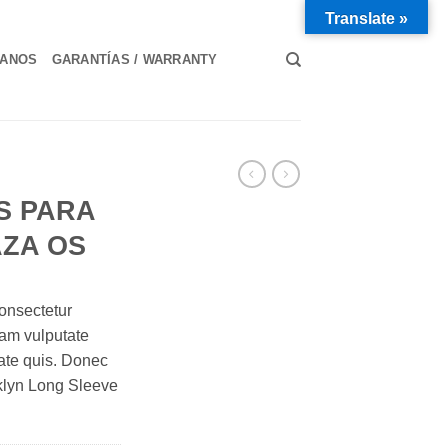
Translate »
TANOS
GARANTÍAS / WARRANTY
S PARA
ZA OS
onsectetur
diam vulputate
tate quis. Donec
oklyn Long Sleeve